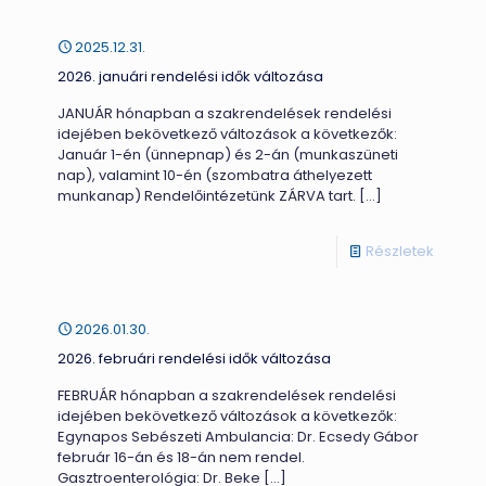
2025.12.31.
2026. januári rendelési idők változása
JANUÁR hónapban a szakrendelések rendelési
idejében bekövetkező változások a következők:
Január 1-én (ünnepnap) és 2-án (munkaszüneti
nap), valamint 10-én (szombatra áthelyezett
munkanap) Rendelőintézetünk ZÁRVA tart.
[…]
-
Részletek
2026.
januári
2026.01.30.
rendelé
2026. februári rendelési idők változása
idők
FEBRUÁR hónapban a szakrendelések rendelési
változ
idejében bekövetkező változások a következők:
Egynapos Sebészeti Ambulancia: Dr. Ecsedy Gábor
február 16-án és 18-án nem rendel.
Gasztroenterológia: Dr. Beke
[…]