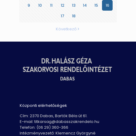
változ
9
10
11
12
13
14
15
16
17
18
Következő
Központi elérhetőségek
Cím: 2370 Dabas, Bartók Béla út 61.
E-mail: titkarsag@dabasszakrendelo.hu
Telefon: (06 29) 360-366
Intézményvezető: Klemencz Györgyné