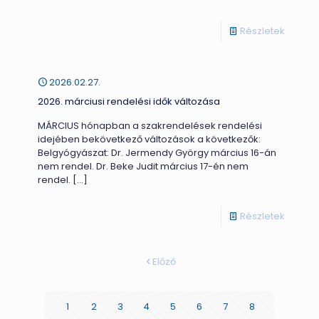
-
Részletek
2026.
február
2026.02.27.
rendelé
2026. márciusi rendelési idők változása
idők
MÁRCIUS hónapban a szakrendelések rendelési
változ
idejében bekövetkező változások a következők:
Belgyógyászat: Dr. Jermendy György március 16-án
nem rendel. Dr. Beke Judit március 17-én nem
rendel.
[…]
-
Részletek
2026.
március
Előző
rendelé
idők
1
2
3
4
5
6
7
8