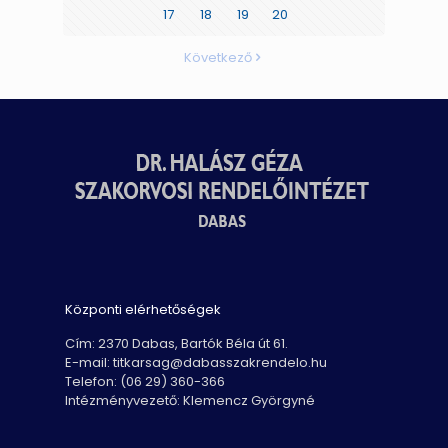
17
18
19
20
Következő
Központi elérhetőségek
Cím: 2370 Dabas, Bartók Béla út 61.
E-mail: titkarsag@dabasszakrendelo.hu
Telefon: (06 29) 360-366
Intézményvezető: Klemencz Györgyné