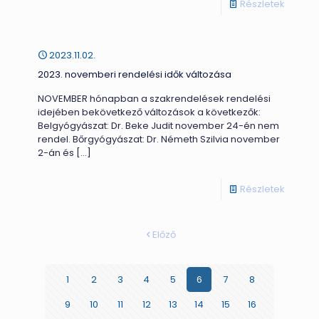
-
Részletek
2023.
október
2023.11.02.
rendelé
2023. novemberi rendelési idők változása
idők
NOVEMBER hónapban a szakrendelések rendelési
változ
idejében bekövetkező változások a következők:
Belgyógyászat: Dr. Beke Judit november 24-én nem
rendel. Bőrgyógyászat: Dr. Németh Szilvia november
2-án és
[…]
-
Részletek
2023.
novemb
Előző
rendelé
idők
1
2
3
4
5
6
7
8
változ
9
10
11
12
13
14
15
16