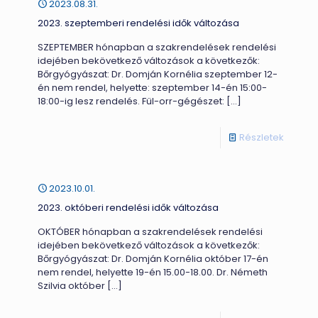
2023.08.31.
2023. szeptemberi rendelési idők változása
SZEPTEMBER hónapban a szakrendelések rendelési
idejében bekövetkező változások a következők:
Bőrgyógyászat: Dr. Domján Kornélia szeptember 12-
én nem rendel, helyette: szeptember 14-én 15:00-
18:00-ig lesz rendelés. Fül-orr-gégészet:
[…]
-
Részletek
2023.
szepte
2023.10.01.
rendelé
2023. októberi rendelési idők változása
idők
OKTÓBER hónapban a szakrendelések rendelési
változ
idejében bekövetkező változások a következők:
Bőrgyógyászat: Dr. Domján Kornélia október 17-én
nem rendel, helyette 19-én 15.00-18.00. Dr. Németh
Szilvia október
[…]