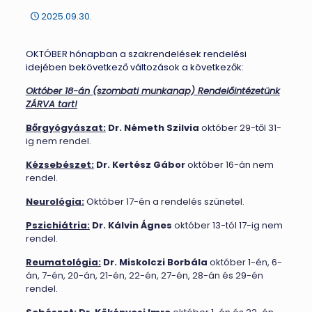
2025.09.30.
OKTÓBER hónapban a szakrendelések rendelési
idejében bekövetkező változások a következők:
Október 18-án (szombati munkanap) Rendelőintézetünk
ZÁRVA tart!
Bőrgyógyászat:
Dr. Németh Szilvia
október 29-től 31-
ig nem rendel.
Kézsebészet:
Dr. Kertész Gábor
október 16-án nem
rendel.
Neurológia:
Október 17-én a rendelés szünetel.
Pszichiátria:
Dr. Kálvin Ágnes
október 13-tól 17-ig nem
rendel.
Reumatológia:
Dr. Miskolczi Borbála
október 1-én, 6-
án, 7-én, 20-án, 21-én, 22-én, 27-én, 28-án és 29-én
rendel.