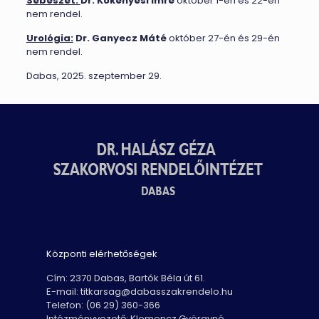
Sebészet:
Dr. Kökényesi Imre
október 1-én és 22-én
nem rendel.
Urológia:
Dr. Ganyecz Máté
október 27-én és 29-én
nem rendel.
Dabas, 2025. szeptember 29.
Központi elérhetőségek
Cím: 2370 Dabas, Bartók Béla út 61.
E-mail: titkarsag@dabasszakrendelo.hu
Telefon: (06 29) 360-366
Intézményvezető: Klemencz Györgyné