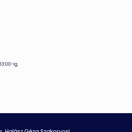
13:00-ig.
r. Halász Géza Szakorvosi