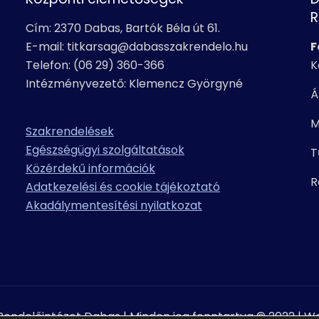
R
Cím: 2370 Dabas, Bartók Béla út 61.
E-mail: titkarsag@dabasszakrendelo.hu
F
Telefon: (06 29) 360-366
K
Intézményvezető: Klemencz Györgyné
Á
M
Szakrendelések
Egészségügyi szolgáltatások
T
Közérdekű információk
R
Adatkezelési és cookie tájékoztató
Akadálymentesítési nyilatkozat
Rendelőintézet Dabas | Minden jog fenntartva © 2022 | W