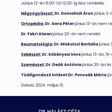
Június 12-én 8:00-tól 12:00-ig lesz rendelés.
Nőgyógyászat:
Dr. Domahidi Áron
június 3-
Ortopédia:
Dr. Gera Péter
június 13-án nem re
Dr. Fekri Alwan
június 20-án nem rendel.
Reumatológia:
Dr. Miskolczi Borbála
június
Sebészet:
Dr. Kökényesi Imre
június 13-án, 1
Szemészet:
Dr. Deák Antónia
június 20-án és
Tüdőgondozó Intézet:Dr. Poncsák Mária
jú
Dabas, 2024. május 31.