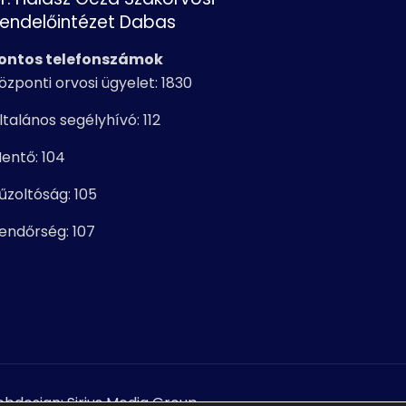
endelőintézet Dabas
ontos telefonszámok
özponti orvosi ügyelet: 1830
ltalános segélyhívó: 112
entő: 104
űzoltóság: 105
endőrség: 107
ebdesign: Sirius Media Group