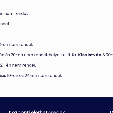
án nem rendel.
ndel.
 3-án nem rendel.
9-én és 20-án nem rendel, helyettesít
Dr. Kiss István
8:00-
 21-én nem rendel.
nius 10-én és 24-én nem rendel.
Központi elérhetőségek
D