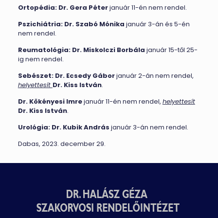
Ortopédia:
Dr. Gera Péter
január 11-én nem rendel.
Pszichiátria:
Dr. Szabó Mónika
január 3-án és 5-én
nem rendel.
Reumatológia:
Dr. Miskolczi Borbála
január 15-től 25-
ig nem rendel.
Sebészet:
Dr. Ecsedy Gábor
január 2-án nem rendel,
helyettesít
Dr. Kiss István
.
Dr. Kökényesi Imre
január 11-én nem rendel,
helyettesít
Dr. Kiss István
.
Urológia:
Dr. Kubik András
január 3-án nem rendel.
Dabas, 2023. december 29.