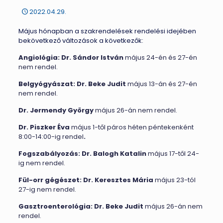
2022.04.29.
Május hónapban a szakrendelések rendelési idejében
bekövetkező változások a következők:
Angiológia:
Dr. Sándor István
május 24-én és 27-én
nem rendel.
Belgyógyászat:
Dr. Beke Judit
május 13-án és 27-én
nem rendel.
Dr. Jermendy György
május 26-án nem rendel.
Dr. Piszker Éva
május 1-től páros héten péntekenként
8:00-14:00-ig rendel
.
Fogszabályozás:
Dr. Balogh Katalin
május 17-től 24-
ig nem rendel.
Fül-orr gégészet:
Dr. Keresztes Mária
május 23-tól
27-ig nem rendel.
Gasztroenterológia:
Dr. Beke Judit
május 26-án nem
rendel.