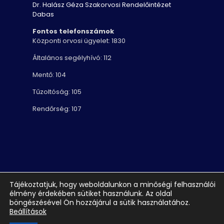
Dr. Halász Géza Szakorvosi Rendelőintézet
Dabas
Fontos telefonszámok
Központi orvosi ügyelet: 1830
Általános segélyhívó: 112
Mentő: 104
Tűzoltóság: 105
Rendőrség: 107
Tájékoztatjuk, hogy weboldalunkon a minőségi felhasználói
Dr. Halász Géza Szakorvosi Rendelőintézet Dabas |
élmény érdekében sütiket használunk. Az oldal
böngészésével Ön hozzájárul a sütik használatához.
Minden jog fenntartva © 2022 | Webdesign: Sirius
Beállítások
Media Group