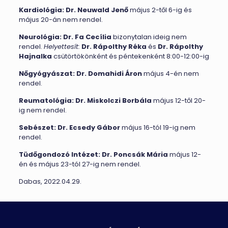
Kardiológia:
Dr. Neuwald Jenő
május 2-től 6-ig és
május 20-án nem rendel.
Neurológia:
Dr. Fa Cecília
bizonytalan ideig nem
rendel.
Helyettesít:
Dr. Rápolthy Réka
és
Dr. Rápolthy
Hajnalka
csütörtökönként és péntekenként 8:00-12:00-ig
Nőgyógyászat:
Dr. Domahidi Áron
május 4-én nem
rendel.
Reumatológia:
Dr. Miskolczi Borbála
május 12-től 20-
ig nem rendel.
Sebészet:
Dr. Ecsedy Gábor
május 16-tól 19-ig nem
rendel.
Tüdőgondozó Intézet:
Dr. Poncsák Mária
május 12-
én és május 23-tól 27-ig nem rendel.
Dabas, 2022.04.29.